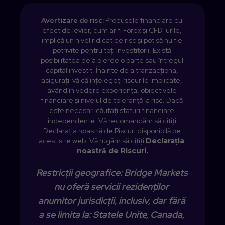
Avertizare de risc: 
Produsele financiare cu 
efect de levier, cum ar fi Forex și CFD-urile, 
implică un nivel ridicat de risc și pot să nu fie 
potrivite pentru toți investitorii. Există 
posibilitatea de a pierde o parte sau întregul 
capital investit. Înainte de a tranzacționa, 
asigurați-vă că înțelegeți riscurile implicate, 
având în vedere experiența, obiectivele 
financiare și nivelul de toleranță la risc. Dacă 
este necesar, căutați sfaturi financiare 
independente. Vă recomandăm să citiți 
Declarația noastră de Riscuri disponibilă pe 
acest site web. 
Vă rugăm să citiți 
Declarația 
noastră de Riscuri.

Restricții geografice: Bridge Markets 
nu oferă servicii rezidenților 
anumitor jurisdicții, inclusiv, dar fără 
a se limita la: Statele Unite, Canada, 