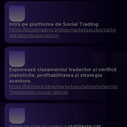
3
Intră pe platforma de Social Trading
https://socialtrading.bridgemarkets.eu/portal/re
gistration/subscription
4
Explorează clasamentul traderilor și verifică
statisticile, profitabilitatea și strategia
acestora.
https://ratings.bridgemarkets.eu/widgets/ratings
?widgetKey=social-ratings
5
Alege pe cine să copiezi și
stabilește cât