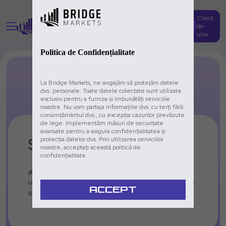
Client
Creează cont
de
soia
Politica de Confidențialitate
La Bridge Markets, ne angajăm să protejăm datele
dvs. personale. Toate datele colectate sunt utilizate
exclusiv pentru a furniza și îmbunătăți serviciile
noastre. Nu vom partaja informațiile dvs. cu terți fără
consimțământul dvs., cu excepția cazurilor prevăzute
de lege. Implementăm măsuri de securitate
avansate pentru a asigura confidențialitatea și
Social 
Trading
protecția datelor dvs. Prin utilizarea serviciilor
noastre, acceptați această politică de
confidențialitate.
Accesați o platformă unde puteți vizualiza în timp 
real diferiți traderi, analizați istoricul lor și alegeți ce 
ACCEPT
strategie să urmați.