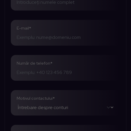
E-mail
*
Număr de telefon
*
Motivul contactului
*